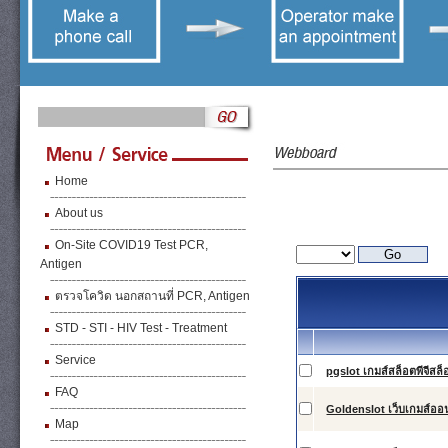
Home
About us
On-Site COVID19 Test PCR,
Antigen
ตรวจโควิด นอกสถานที่ PCR, Antigen
STD - STI - HIV Test - Treatment
Service
pgslot เกมส์สล็อตพีจีสล็
FAQ
Goldenslot เว็บเกมส์ออนไล
Map