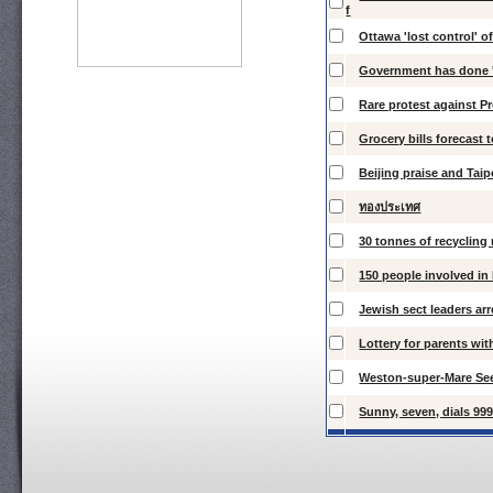
f
Ottawa 'lost control' o
Government has done '
Rare protest against P
Grocery bills forecast 
Beijing praise and Tai
ทองประเทศ
30 tonnes of recycling
150 people involved in
Jewish sect leaders arr
Lottery for parents wit
Weston-super-Mare See
Sunny, seven, dials 99