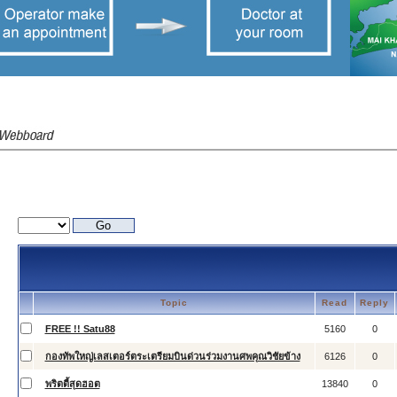
Topic
Read
Reply
FREE !! Satu88
5160
0
กองทัพใหญ่เลสเตอร์ตระเตรียมบินด่วนร่วมงานศพคุณวิชัยข้าง
6126
0
พริตตี้สุดฮอต
13840
0