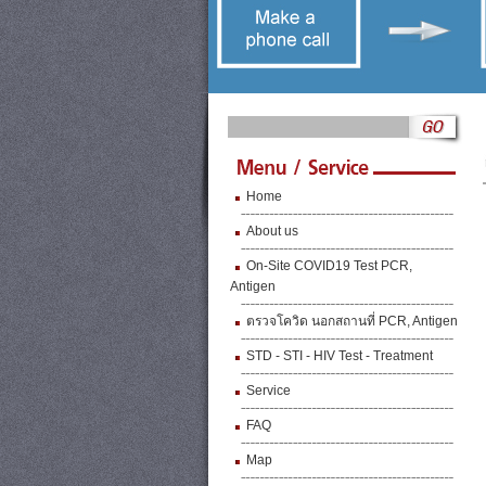
Home
About us
On-Site COVID19 Test PCR,
Antigen
ตรวจโควิด นอกสถานที่ PCR, Antigen
STD - STI - HIV Test - Treatment
Service
FAQ
Map