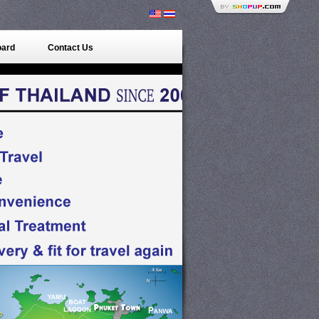
ard
Contact Us