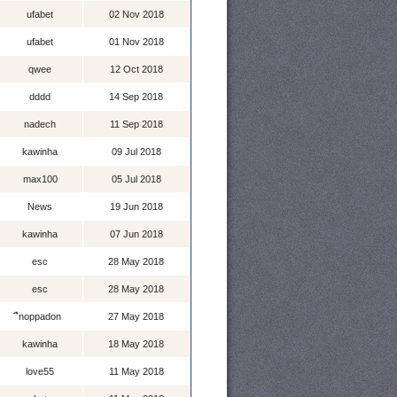
ufabet
02 Nov 2018
ufabet
01 Nov 2018
qwee
12 Oct 2018
dddd
14 Sep 2018
nadech
11 Sep 2018
kawinha
09 Jul 2018
max100
05 Jul 2018
News
19 Jun 2018
kawinha
07 Jun 2018
esc
28 May 2018
esc
28 May 2018
ืnoppadon
27 May 2018
kawinha
18 May 2018
love55
11 May 2018